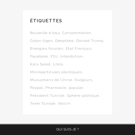
ÉTIQUETTES
Bouteille d'eau
Consommation
Coton-tiges
Deepfake
Donald Trump
Energies fossiles
Etat Français
Facebook
FDJ
Interdiction
Kaïs Saïed
Libra
Microparticules plastiques
Musulmans de Chine
Ouïgours
Paypal
Pharmacie
popular
Président Tunisie
Sphère politique
Taxer Europe
Vaccin
QUI SUIS-JE ?