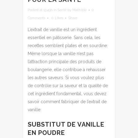
Posted at 13:49h
in
Santé
by
Mathilde
0
Comments
0
Likes
Share
L’extrait de vanille est un ingrédient
essentiel en pâtisserie. Sans cela, les
recettes semblent plates et en sourdine.
Même lorsque la vanille n’est pas
l’attraction principale des produits de
boulangerie, elle contribue à rehausser
les autres saveurs. Si vous voulez plus
de contrôle sur la saveur et la qualité de
cet ingrédient fondamental, vous devez
savoir comment fabriquer de l’extrait de
vanille.
SUBSTITUT DE VANILLE
EN POUDRE