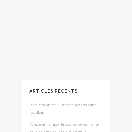
Américains entendent imposer des
nouveaux tarifs douaniers censés
sanctionner quelques pays de l'Union
Européenne. Découvrez les raisons de
cette décision, les produits concernés et
les conséquences possibles de ces
sanctions envers l'Europe.
29 octobre, 2019
/
0 Comments
ARTICLES RÉCENTS
Bien-être animal : l’importance des soins
réguliers
Voyage en famille : la location de camping-