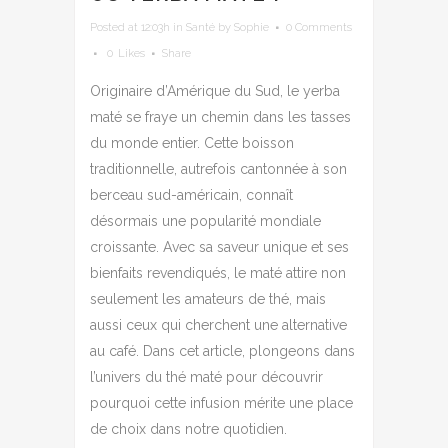
Posted at 12:03h
in
Santé
by
Sophie
0 Comments
0
Likes
Share
Originaire d’Amérique du Sud, le yerba
maté se fraye un chemin dans les tasses
du monde entier. Cette boisson
traditionnelle, autrefois cantonnée à son
berceau sud-américain, connaît
désormais une popularité mondiale
croissante. Avec sa saveur unique et ses
bienfaits revendiqués, le maté attire non
seulement les amateurs de thé, mais
aussi ceux qui cherchent une alternative
au café. Dans cet article, plongeons dans
l’univers du thé maté pour découvrir
pourquoi cette infusion mérite une place
de choix dans notre quotidien.