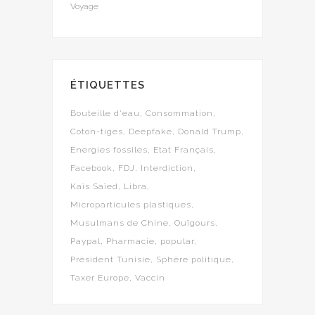
Voyage
ÉTIQUETTES
Bouteille d'eau
Consommation
Coton-tiges
Deepfake
Donald Trump
Energies fossiles
Etat Français
Facebook
FDJ
Interdiction
Kaïs Saïed
Libra
Microparticules plastiques
Musulmans de Chine
Ouïgours
Paypal
Pharmacie
popular
Président Tunisie
Sphère politique
Taxer Europe
Vaccin