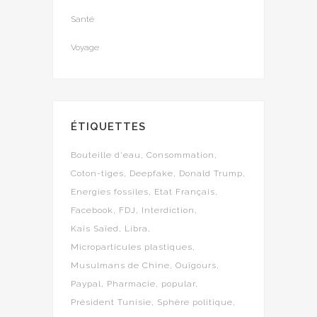
Santé
Voyage
ÉTIQUETTES
Bouteille d'eau
Consommation
Coton-tiges
Deepfake
Donald Trump
Energies fossiles
Etat Français
Facebook
FDJ
Interdiction
Kaïs Saïed
Libra
Microparticules plastiques
Musulmans de Chine
Ouïgours
Paypal
Pharmacie
popular
Président Tunisie
Sphère politique