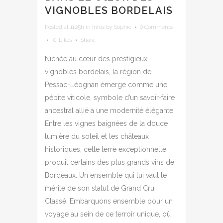
VIGNOBLES BORDELAIS
Posted at 11:25h
in
Infos
by
Sophie
0 Comments
0
Likes
Share
Nichée au cœur des prestigieux
vignobles bordelais, la région de
Pessac-Léognan émerge comme une
pépite viticole, symbole d’un savoir-faire
ancestral allié à une modernité élégante.
Entre les vignes baignées de la douce
lumière du soleil et les châteaux
historiques, cette terre exceptionnelle
produit certains des plus grands vins de
Bordeaux. Un ensemble qui lui vaut le
mérite de son statut de Grand Cru
Classé. Embarquons ensemble pour un
voyage au sein de ce terroir unique, où