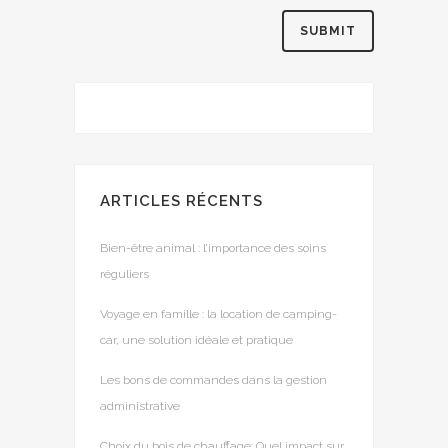
ARTICLES RÉCENTS
Bien-être animal : l’importance des soins
réguliers
Voyage en famille : la location de camping-
car, une solution idéale et pratique
Les bons de commandes dans la gestion
administrative
Choix du bois de chauffage: Quel impact sur