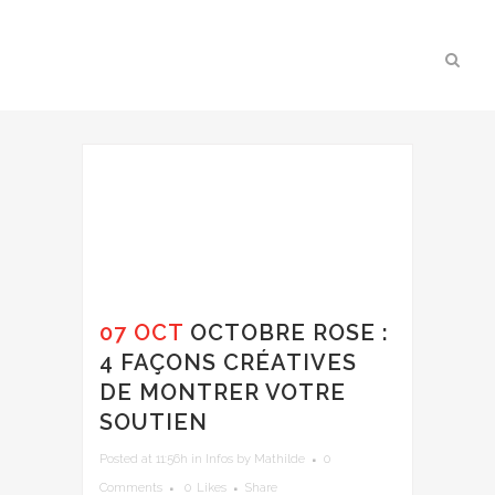
07 OCT
OCTOBRE ROSE :
4 FAÇONS CRÉATIVES
DE MONTRER VOTRE
SOUTIEN
Posted at 11:56h
in
Infos
by
Mathilde
0
Comments
0
Likes
Share