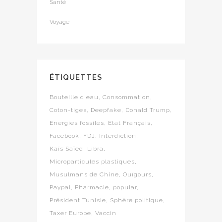
Santé
Voyage
ÉTIQUETTES
Bouteille d'eau
Consommation
Coton-tiges
Deepfake
Donald Trump
Energies fossiles
Etat Français
Facebook
FDJ
Interdiction
Kaïs Saïed
Libra
Microparticules plastiques
Musulmans de Chine
Ouïgours
Paypal
Pharmacie
popular
Président Tunisie
Sphère politique
Taxer Europe
Vaccin