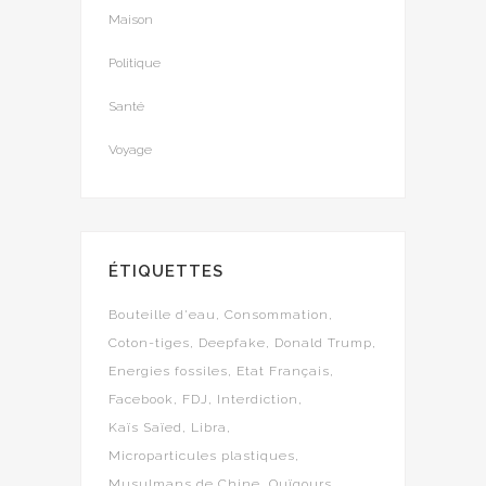
Maison
Politique
Santé
Voyage
ÉTIQUETTES
Bouteille d'eau
Consommation
Coton-tiges
Deepfake
Donald Trump
Energies fossiles
Etat Français
Facebook
FDJ
Interdiction
Kaïs Saïed
Libra
Microparticules plastiques
Musulmans de Chine
Ouïgours