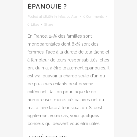
ÉPANOUIE ?
Posted at 08:26h
in
Infos
by
Alan
0 Comments
0
Likes
Share
En France, 25% des familles sont
monoparentales dont 83% sont des
femmes. Face à la dureté de leur tâche et
à l’ampleur de leurs responsabilités, elles
ont du mal à être totalement épanouies. Il
est vrai qu’avoir la charge seule d’un ou
de plusieurs enfants peut devenir
exténuant. Raison pour laquelle de
nombreuses mères célibataires ont du
mal à faire face à leur situation. Si c’est
également votre cas, voici quelques
conseils qui peuvent vous être utiles.