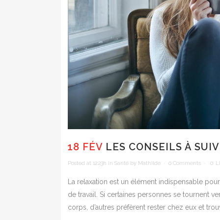
18 FÉV
LES CONSEILS À SUIV
Posted at 12:23h
in
Santé
by
Mathilde
0 Comments
0
L
La relaxation est un élément indispensable pour
de travail. Si certaines personnes se tournent 
corps, d’autres préfèrent rester chez eux et tr