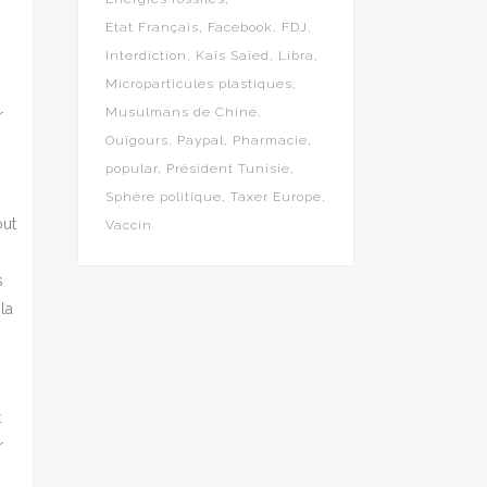
Etat Français
Facebook
FDJ
Interdiction
Kaïs Saïed
Libra
Microparticules plastiques
Musulmans de Chine
r
Ouïgours
Paypal
Pharmacie
popular
Président Tunisie
Sphère politique
Taxer Europe
out
Vaccin
s
la
t
r