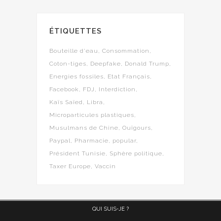
ÉTIQUETTES
Bouteille d'eau
Consommation
Coton-tiges
Deepfake
Donald Trump
Energies fossiles
Etat Français
Facebook
FDJ
Interdiction
Kaïs Saïed
Libra
Microparticules plastiques
Musulmans de Chine
Ouïgours
Paypal
Pharmacie
popular
Président Tunisie
Sphère politique
Taxer Europe
Vaccin
QUI SUIS-JE ?