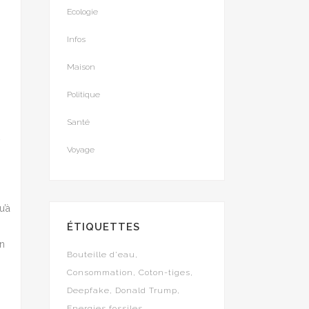
Ecologie
Infos
Maison
Politique
Santé
Voyage
u’à
ÉTIQUETTES
on
Bouteille d'eau
Consommation
Coton-tiges
Deepfake
Donald Trump
Energies fossiles