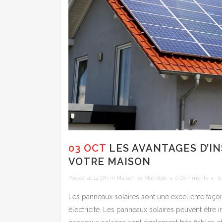
03 OCT
LES AVANTAGES D’I
VOTRE MAISON
Posted at 14:37h
in
Maison
by
Mathilde
0 Comments
0
Les panneaux solaires sont une excellente façon 
électricité. Les panneaux solaires peuvent être ins