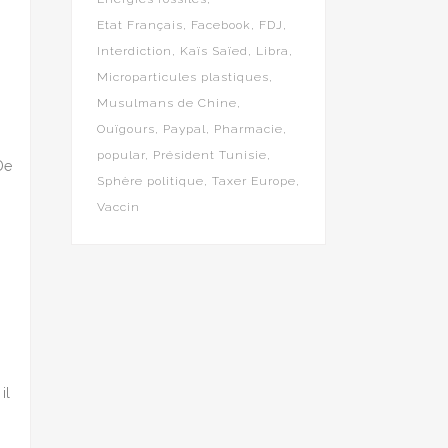
Etat Français
Facebook
FDJ
Interdiction
Kaïs Saïed
Libra
Microparticules plastiques
Musulmans de Chine
Ouïgours
Paypal
Pharmacie
popular
Président Tunisie
De
Sphère politique
Taxer Europe
Vaccin
il