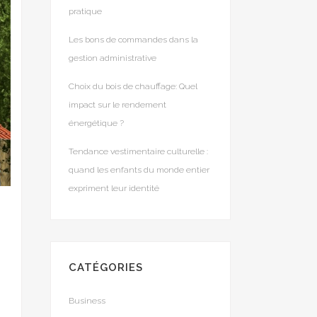
pratique
Les bons de commandes dans la
gestion administrative
Choix du bois de chauffage: Quel
impact sur le rendement
énergétique ?
Tendance vestimentaire culturelle :
quand les enfants du monde entier
expriment leur identité
R
CATÉGORIES
Business