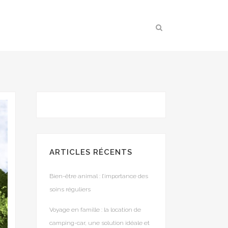
ARTICLES RÉCENTS
Bien-être animal : l’importance des
soins réguliers
Voyage en famille : la location de
camping-car, une solution idéale et