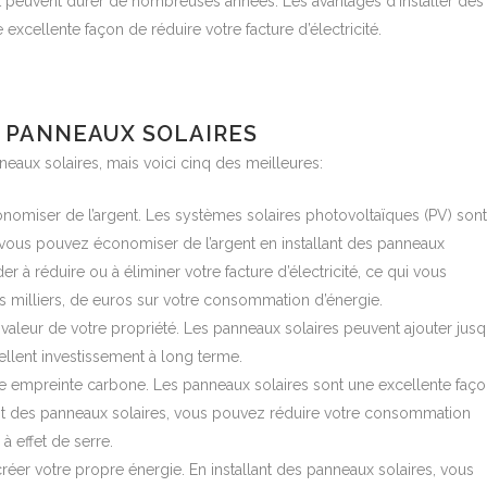
et peuvent durer de nombreuses années. Les avantages d’installer des
excellente façon de réduire votre facture d’électricité.
S PANNEAUX SOLAIRES
neaux solaires, mais voici cinq des meilleures:
nomiser de l’argent. Les systèmes solaires photovoltaïques (PV) sont
e vous pouvez économiser de l’argent en installant des panneaux
r à réduire ou à éliminer votre facture d’électricité, ce qui vous
s milliers, de euros sur votre consommation d’énergie.
aleur de votre propriété. Les panneaux solaires peuvent ajouter jusq
ellent investissement à long terme.
e empreinte carbone. Les panneaux solaires sont une excellente faç
ant des panneaux solaires, vous pouvez réduire votre consommation
à effet de serre.
réer votre propre énergie. En installant des panneaux solaires, vous