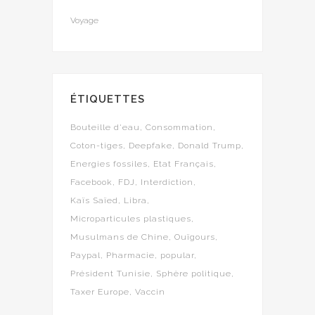
Voyage
ÉTIQUETTES
Bouteille d'eau
Consommation
Coton-tiges
Deepfake
Donald Trump
Energies fossiles
Etat Français
Facebook
FDJ
Interdiction
Kaïs Saïed
Libra
Microparticules plastiques
Musulmans de Chine
Ouïgours
Paypal
Pharmacie
popular
Président Tunisie
Sphère politique
Taxer Europe
Vaccin