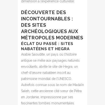
dimension à l’expérience culturelle.
DÉCOUVERTE DES
INCONTOURNABLES :
DES SITES
ARCHÉOLOGIQUES AUX
MÉTROPOLES MODERNES
ÉCLAT DU PASSÉ : SITES
NABATÉENS ET HEGRA
Arabie Saoudite, un pays où l’histoire
antique se mêle aux paysages naturels
envoûtants, abrite le site de Hegra, un
chef-d’œuvre nabatéen inscrit au
patrimoine mondial de l’UNESCO.
Autrefois connue sous le nom de Mada’in
Saleh, cette ancienne cité sœur de Pétra
en Jordanie, impressionne par ses
fascinantes tombes monumentales