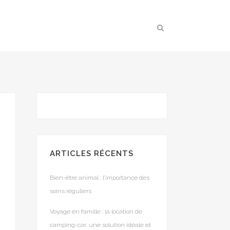
ARTICLES RÉCENTS
Bien-être animal : l’importance des
soins réguliers
Voyage en famille : la location de
camping-car, une solution idéale et