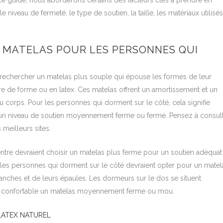
ce guide, nous aborderons certains des facteurs clés à prendre en
iveau de fermeté, le type de soutien, la taille, les matériaux utilisés
 MATELAS POUR LES PERSONNES QUI
 rechercher un matelas plus souple qui épouse les formes de leur
de forme ou en latex. Ces matelas offrent un amortissement et un
 corps. Pour les personnes qui dorment sur le côté, cela signifie
c un niveau de soutien moyennement ferme ou ferme. Pensez à consul
 meilleurs sites.
ntre devraient choisir un matelas plus ferme pour un soutien adéquat
 les personnes qui dorment sur le côté devraient opter pour un matel
anches et de leurs épaules. Les dormeurs sur le dos se situent
er confortable un matelas moyennement ferme ou mou.
LATEX NATUREL