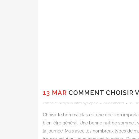
13 MAR
COMMENT CHOISIR V
Posted at 00:07h
in
Infos
by
Sophie
0 Comments
0
Lik
Choisir le bon matelas est une décision importa
bien-être général. Une bonne nuit de sommeil vous
la journée. Mais avec les nombreux types de mate