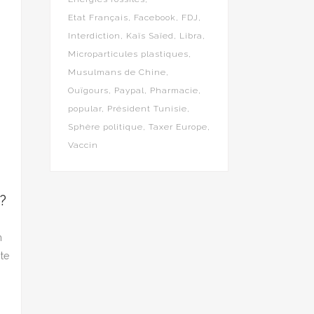
Etat Français
Facebook
FDJ
Interdiction
Kaïs Saïed
Libra
Microparticules plastiques
Musulmans de Chine
Ouïgours
Paypal
Pharmacie
popular
Président Tunisie
Sphère politique
Taxer Europe
Vaccin
,
?
n
te