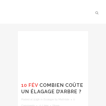
10 FÉV
COMBIEN COÛTE
UN ÉLAGAGE D’ARBRE ?
Posted at 11:19h
in
Ecologie
by
Mathilde
0
Comments
0
Likes
Share