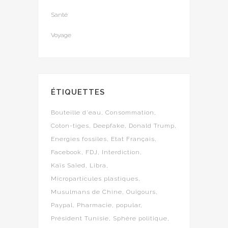
Santé
Voyage
ÉTIQUETTES
Bouteille d'eau
Consommation
Coton-tiges
Deepfake
Donald Trump
Energies fossiles
Etat Français
Facebook
FDJ
Interdiction
Kaïs Saïed
Libra
Microparticules plastiques
Musulmans de Chine
Ouïgours
Paypal
Pharmacie
popular
Président Tunisie
Sphère politique